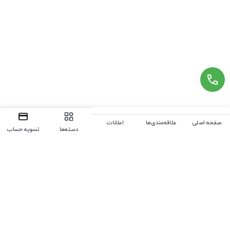
صفحه اصلی
علاقه‌مندی‌ها
اعلانات
دسته‌ها
تسویه حساب
سوالات متداول
در زیر می‌توانید پاسخ سوالات خود را بیابید. در غیر این صورت از ما
بپرسید، ما همیشه به سوالات شما پاسخ خواهیم داد. (جهت ویرایش
این قسمت به پیکربندی پوسته > تب متفرقه > سوالات متداول
مراجعه نمایید.)