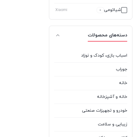
شیائومی
Xiaomi
0
کینگ استار
King Star
0
دسته‌های محصولات
هوآوی
Huawei
0
یوروویتال
Eurhi Vital
0
اسباب بازی، کودک و نوزاد
جوراب
خانه
خانه و آشپزخانه
خودرو و تجهیزات صنعتی
زیبایی و سلامت