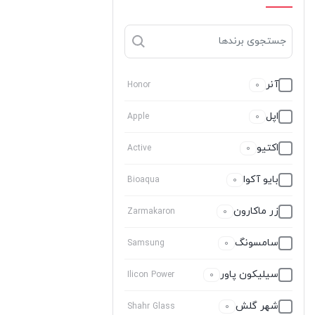
آنر
Honor
0
اپل
Apple
0
اکتیو
Active
0
بایو آکوا
Bioaqua
0
زر ماکارون
Zarmakaron
0
سامسونگ
Samsung
0
سیلیکون پاور
Ilicon Power
0
شهر گلش
Shahr Glass
0