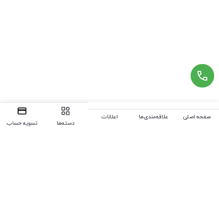
صفحه اصلی
علاقه‌مندی‌ها
اعلانات
دسته‌ها
تسویه حساب
سوالات متداول
در زیر می‌توانید پاسخ سوالات خود را بیابید. در غیر این صورت از ما
بپرسید، ما همیشه به سوالات شما پاسخ خواهیم داد. (جهت ویرایش
این قسمت به پیکربندی پوسته > تب متفرقه > سوالات متداول
مراجعه نمایید.)