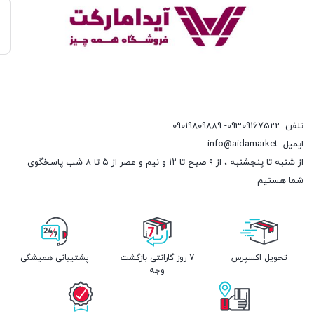
تلفن
09309167522- 09019809889
ایمیل
info@aidamarket
از شنبه تا پنجشنبه ، از ۹ صبح تا ۱۲ و نیم و عصر از ۵ تا ۸ شب پاسخگوی
شما هستیم
تحویل اکسپرس
7 روز گارانتی بازگشت
پشتیبانی همیشگی
وجه