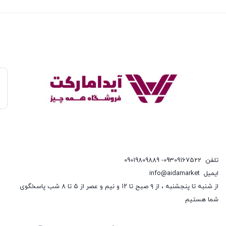
تلفن
09309167522- 09019809889
ایمیل
info@aidamarket
از شنبه تا پنجشنبه ، از ۹ صبح تا ۱۲ و نیم و عصر از ۵ تا ۸ شب پاسخگوی
شما هستیم