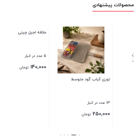
محصولات پیشنهادی
توری کباب گود متوسط
ملاقه اجیل چینی
بط
13 عدد در انبار
5 عدد در انبار
12 عدد در انبار
00
140,000
250,000
تومان
تومان
بستن
بستن
بست