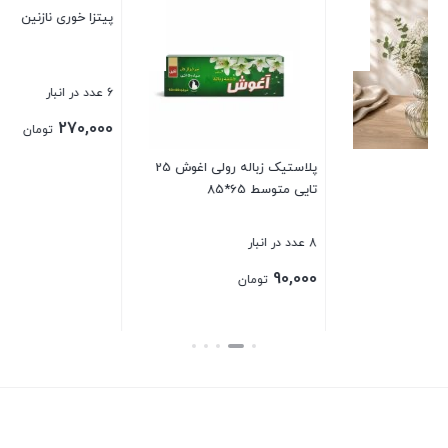
پیتزا خوری نازنین 2 تایی اصفهان
ح
6 عدد در انبار
98 عدد
0
270,000
تومان
پلاستیک زباله رولی اغوش 25
تایی متوسط 65*85
بستن
بس
8 عدد در انبار
90,000
تومان
بستن