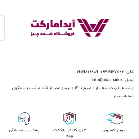
تلفن
09309167522- 09019809889
ایمیل
info@aidamarket
از شنبه تا پنجشنبه ، از ۹ صبح تا ۱۲ و نیم و عصر از ۵ تا ۸ شب پاسخگوی
شما هستیم
تحویل اکسپرس
7 روز گارانتی بازگشت
پشتیبانی همیشگی
وجه