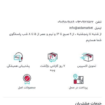
تلفن
09309167522- 09019809889
ایمیل
info@aidamarket
از شنبه تا پنجشنبه ، از ۹ صبح تا ۱۲ و نیم و عصر از ۵ تا ۸ شب پاسخگوی
شما هستیم
تحویل اکسپرس
7 روز گارانتی بازگشت
پشتیبانی همیشگی
وجه
پرداخت در محل
محصولات اصل
خدمات مشتریان