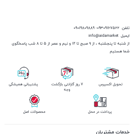
تلفن
09309167522- 09019809889
ایمیل
info@aidamarket
از شنبه تا پنجشنبه ، از ۹ صبح تا ۱۲ و نیم و عصر از ۵ تا ۸ شب پاسخگوی
شما هستیم
تحویل اکسپرس
7 روز گارانتی بازگشت
پشتیبانی همیشگی
وجه
پرداخت در محل
محصولات اصل
خدمات مشتریان