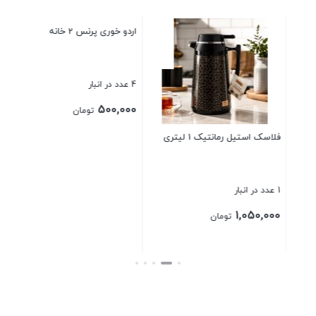
اردو خوری پرنس 2 خانه
سرویس کاسه دربدار ادنا هانا
4 عدد در انبار
43 عدد در انبار
520,000
500,000
تومان
تومان
بستن
بستن