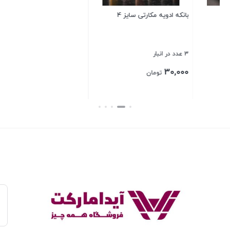
ارام ریز 3 تایی
بستن
3 عدد در انبار
30,000
تومان
بستن