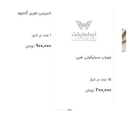
صاف
17 عدد در انبار
00
جوراب سیلیکونی طبی
شیرینی خوری گلدوود
بست
15 عدد در انبار
1 عدد در انبار
900,000
200,000
تومان
تومان
بستن
بستن