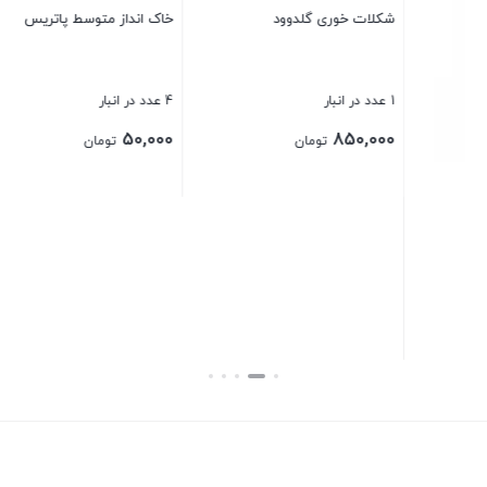
ید
26 عدد در انبا
00
شکلات خوری گلدوود
خاک انداز متوسط پاتریس
بست
1 عدد در انبار
4 عدد در انبار
50,000
850,000
تومان
تومان
بستن
بستن