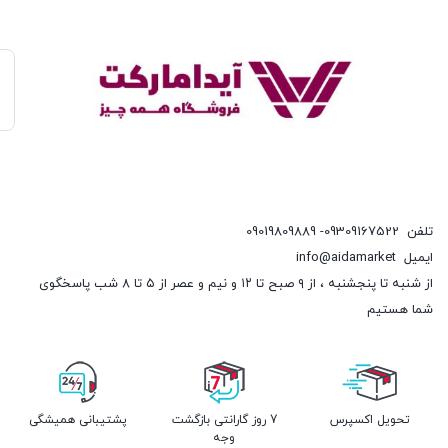
تلفن
09309167522- 09019809889
ایمیل
info@aidamarket
از شنبه تا پنجشنبه ، از ۹ صبح تا ۱۲ و نیم و عصر از ۵ تا ۸ شب پاسخگوی
شما هستیم
تحویل اکسپرس
7 روز گارانتی بازگشت
پشتیبانی همیشگی
وجه