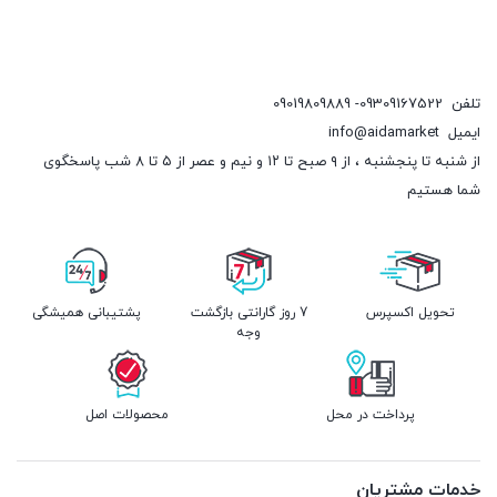
تلفن
09309167522- 09019809889
ایمیل
info@aidamarket
از شنبه تا پنجشنبه ، از ۹ صبح تا ۱۲ و نیم و عصر از ۵ تا ۸ شب پاسخگوی
شما هستیم
تحویل اکسپرس
7 روز گارانتی بازگشت
پشتیبانی همیشگی
وجه
پرداخت در محل
محصولات اصل
خدمات مشتریان