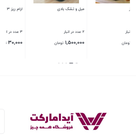
ارام ریز 3 تایی
بستن
3 عدد در انبار
30,000
تومان
بستن