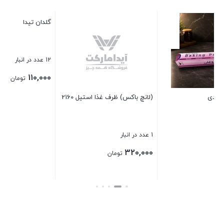
گلدان تیدا
12 عدد در انبار
110,000
تومان
یل 2160
ملاقه چوبی کوچک
بستن
4 عدد در انبار
110,000
تومان
بستن