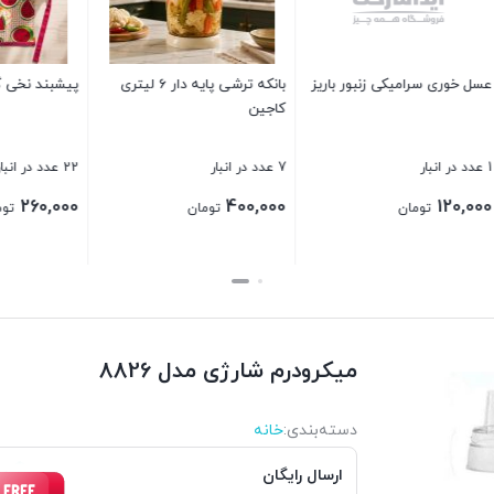
بانکه ترشی پایه دار 6 لیتری
پیشبند نخی گلدار
اجیل خوری گلدوود
22 عدد در انبار
1 عدد در انبار
800,000
260,000
تومان
تومان
تومان
بستن
بستن
میکرودرم شارژی مدل 8826
دسته‌بندی‌:
خانه
ارسال رایگان