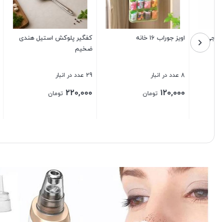
کفگیر پلوکش استیل هندی
عسل خوری سرامیکی زنبور باریز
ضخیم
کاجین
29 عدد در انبار
1 عدد در انبار
7 عدد در انبار
400,000
120,000
220,000
تومان
تومان
بستن
بستن
بستن