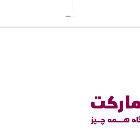
بستن
بستن