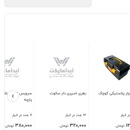
کارد تیز کن برقی
3 عدد در انبار
200,000
تومان
سرویس ادویه پاش البا کروم 7
پارچه
بستن
7 عدد در انبار
380,000
تومان