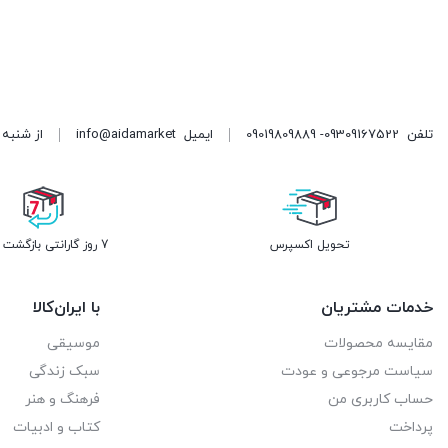
تلفن
09309167522- 09019809889
ایمیل
info@aidamarket
از شنبه تا پنجشنبه ، از ۹ 
تحویل اکسپرس
7 روز گارانتی بازگشت وجه
خدمات مشتریان
با ایران‌کالا
مقایسه محصولات
موسیقی
سیاست مرجوعی و عودت
سبک زندگی
حساب کاربری من
فرهنگ و هنر
پرداخت
کتاب و ادبیات