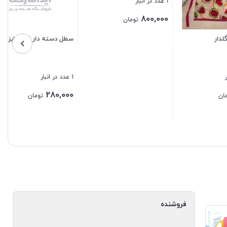
سطل دسته دار ادنا سایز 12
قوری پیرکس 1100 میلی
1 عدد در انبار
10 عدد در انبار
260,000
280,000
تومان
تومان
بستن
بستن
فروشنده