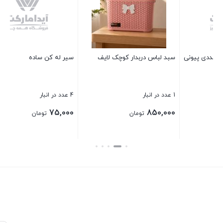
ایف
سیر له کن ساده
تخته گوشت چوبی بامبو 30*20
4 عدد در انبار
1 عدد در انبار
360,000
75,000
تومان
تومان
بستن
بستن