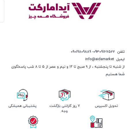
تلفن
09309167522- 09019809889
ایمیل
info@aidamarket
از شنبه تا پنجشنبه ، از ۹ صبح تا ۱۲ و نیم و عصر از ۵ تا ۸ شب پاسخگوی
شما هستیم
تحویل اکسپرس
7 روز گارانتی بازگشت
پشتیبانی همیشگی
وجه