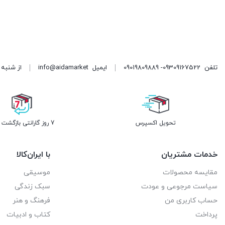
تلفن
09309167522- 09019809889
ایمیل
info@aidamarket
از شنبه تا پنجشنبه ، از ۹ 
تحویل اکسپرس
7 روز گارانتی بازگشت وجه
خدمات مشتریان
با ایران‌کالا
مقایسه محصولات
موسیقی
سیاست مرجوعی و عودت
سبک زندگی
حساب کاربری من
فرهنگ و هنر
پرداخت
کتاب و ادبیات