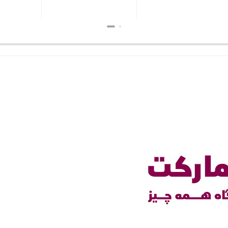
بستن
بستن