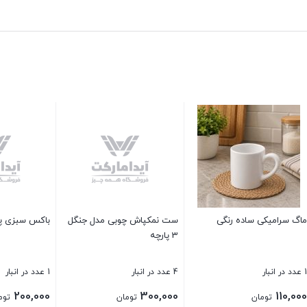
سبزی پاتریس متوسط
شکر پاش ماربل رزمن
جارو حمام لایف بازن
4 عدد در انبار
15 عدد در انبار
350,000
80,000
20
تومان
تومان
تومان