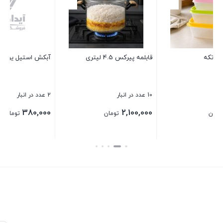
4 عدد در انبار
100,000
تومان
آبکش استيل يونيک سايز 28
بستن
2 عدد در انبار
380,000
تومان
بستن