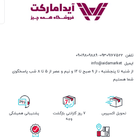
تلفن
09309167522- 09019809889
ایمیل
info@aidamarket
از شنبه تا پنجشنبه ، از ۹ صبح تا ۱۲ و نیم و عصر از ۵ تا ۸ شب پاسخگوی
شما هستیم
تحویل اکسپرس
7 روز گارانتی بازگشت
پشتیبانی همیشگی
وجه