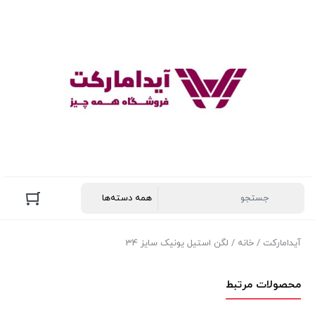
آیدامارکت
/
خانه
/ لگن استيل يونيک سايز 34
محصولات مرتبط