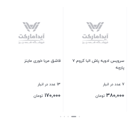
سرویس ادویه پاش البا کروم 7
قاشق مربا خوری ماینز
تارت سرامیکی دسته دار
13 عدد در انبار
9 عدد در انبار
300,000
170,000
تومان
تومان
بستن
بستن