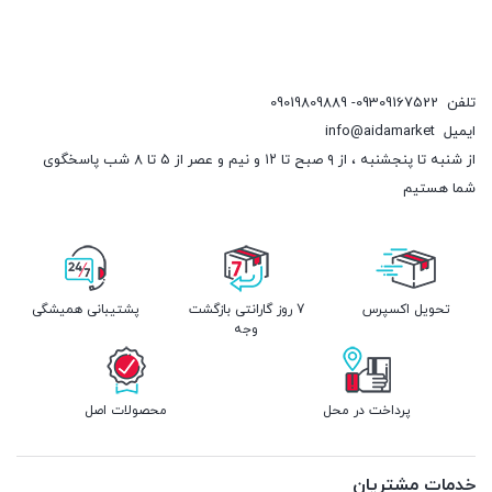
تلفن
09309167522- 09019809889
ایمیل
info@aidamarket
از شنبه تا پنجشنبه ، از ۹ صبح تا ۱۲ و نیم و عصر از ۵ تا ۸ شب پاسخگوی
شما هستیم
تحویل اکسپرس
7 روز گارانتی بازگشت
پشتیبانی همیشگی
وجه
پرداخت در محل
محصولات اصل
خدمات مشتریان