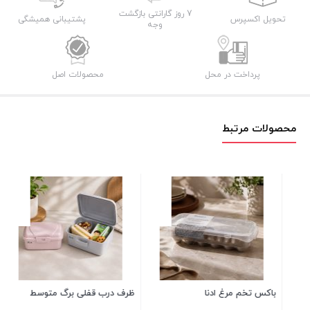
عدد
7 روز گارانتی بازگشت
تحویل اکسپرس
پشتیبانی همیشگی
وجه
پرداخت در محل
محصولات اصل
محصولات مرتبط
میو
مت
6 عدد در انبار
00
باکس تخم مرغ ادنا
ظرف درب قفلی برگ متوسط