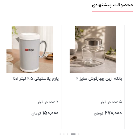
محصولات پیشنهادی
شم
3 عدد در انبار
00
بانکه ارین چهارگوش سایز 2
پارچ پلاستیکی 2.5 لیتر ادنا
بست
5 عدد در انبار
2 عدد در انبار
150,000
270,000
تومان
تومان
بستن
بستن