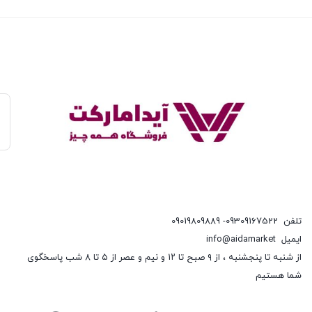
تلفن
09309167522- 09019809889
ایمیل
info@aidamarket
از شنبه تا پنجشنبه ، از ۹ صبح تا ۱۲ و نیم و عصر از ۵ تا ۸ شب پاسخگوی
شما هستیم