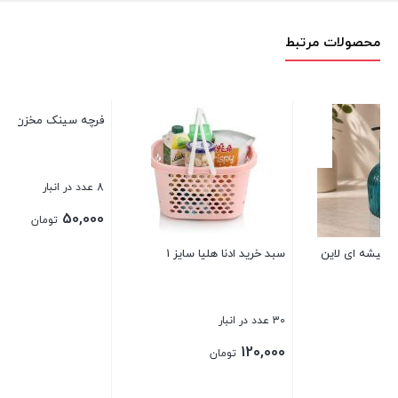
محصولات مرتبط
فرچه سینک مخزن دار
ماگ سرامیکی لاو باریز
8 عدد در انبار
45 عدد در انبار
120,000
50,000
تومان
تومان
 1
بستن
بستن