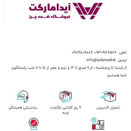
تلفن
09309167522- 09019809889
ایمیل
info@aidamarket
از شنبه تا پنجشنبه ، از ۹ صبح تا ۱۲ و نیم و عصر از ۵ تا ۸ شب پاسخگوی
شما هستیم
تحویل اکسپرس
7 روز گارانتی بازگشت
پشتیبانی همیشگی
وجه