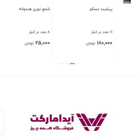
شمع توری هندوانه
بستن
8 عدد در انبار
25,000
تومان
بستن