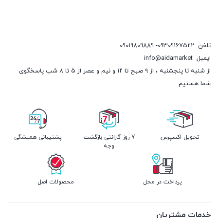
تلفن
09309167522- 09019809889
ایمیل
info@aidamarket
از شنبه تا پنجشنبه ، از ۹ صبح تا ۱۲ و نیم و عصر از ۵ تا ۸ شب پاسخگوی
شما هستیم
تحویل اکسپرس
7 روز گارانتی بازگشت
پشتیبانی همیشگی
وجه
پرداخت در محل
محصولات اصل
خدمات مشتریان