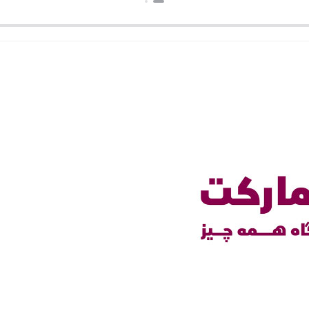
بستن
بستن