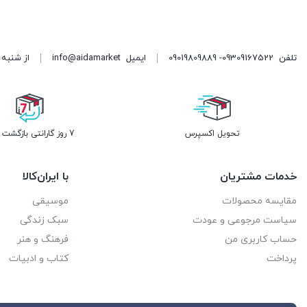
تلفن
09309167522- 09019809889
ایمیل
info@aidamarket
از شنبه تا پنجشنبه ، از ۹ 
تحویل اکسپرس
7 روز گارانتی بازگشت وجه
خدمات مشتریان
با ایران‌کالا
مقایسه محصولات
موسیقی
سیاست مرجوعی و عودت
سبک زندگی
حساب کاربری من
فرهنگ و هنر
پرداخت
کتاب و ادبیات