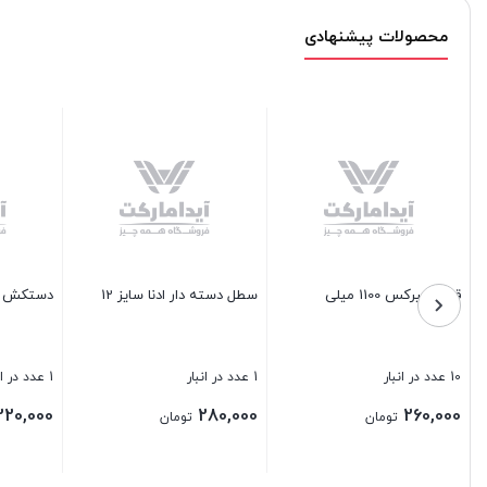
محصولات پیشنهادی
ی ظرفشوی
حوله اشپزخانه اویز
عسل خوری سرامیکی زنبور باریز
98 عدد در انبار
1 عدد در انبار
120,000
90,000
تومان
تومان