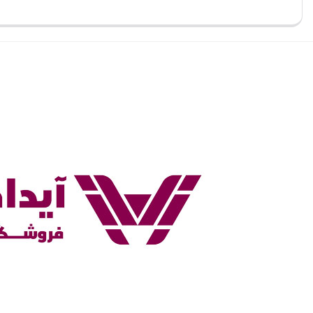
بستن
بستن