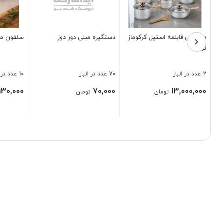
سطل شفاف دسته دار 18 لیتری
دستمال میکروفایبر ارم 35*75
2004
5 عدد در انبار
21 عدد در انبار
120,000
520,000
تومان
تومان
بستن
بستن