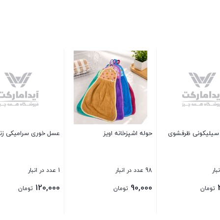
میلی
2 عدد در انبار
750,000
سطل پدال فلزی 20 لیتری TIDY
پوست گیر طرح ژاپن
بستن
2 عدد در انبار
14 عدد در انبار
40,000
850,000
تومان
تومان