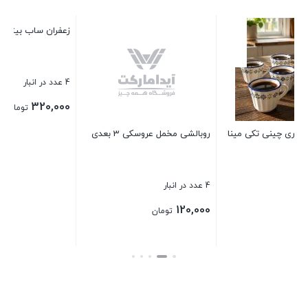
زعفران ساب بیتا
4 عدد در انبار
320,000
تومان
عدی
قوری پیرکس ناتالی 2200 میلی
بستن
1 عدد در انبار
1,000,000
تومان
بستن