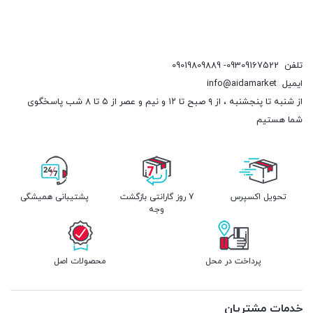
تلفن
09309167522- 09019809889
ایمیل
info@aidamarket
از شنبه تا پنجشنبه ، از ۹ صبح تا ۱۲ و نیم و عصر از ۵ تا ۸ شب پاسخگوی
شما هستیم
تحویل اکسپرس
7 روز گارانتی بازگشت
پشتیبانی همیشگی
وجه
پرداخت در محل
محصولات اصل
خدمات مشتریان