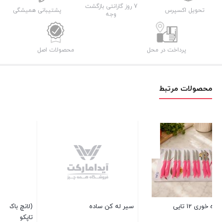
7 روز گارانتی بازگشت
تحویل اکسپرس
پشتیبانی همیشگی
وجه
پرداخت در محل
محصولات اصل
محصولات مرتبط
سر
1 عدد در انبار
0
سیر له کن ساده
(لانچ باکس) ظرف غذا 2 طبقه
تاپکو
بس