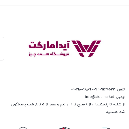
تلفن
09309167522- 09019809889
ایمیل
info@aidamarket
از شنبه تا پنجشنبه ، از ۹ صبح تا ۱۲ و نیم و عصر از ۵ تا ۸ شب پاسخگوی
شما هستیم