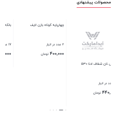
محصولات پیشنهادی
بانکه ادویه مکارتی سایز 2
ک
17 عدد در انبار
3
0
28,000
تومان
چهارپایه کوتاه بازن لایف
بستن
ب
2 عدد در انبار
400,000
تومان
بستن