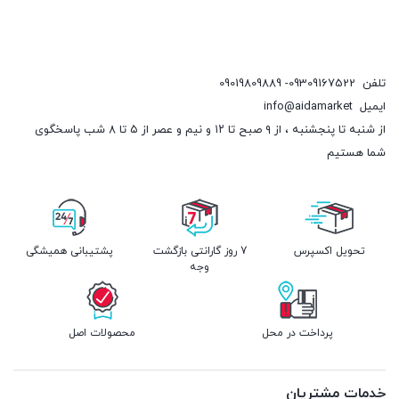
تلفن
09309167522- 09019809889
ایمیل
info@aidamarket
از شنبه تا پنجشنبه ، از ۹ صبح تا ۱۲ و نیم و عصر از ۵ تا ۸ شب پاسخگوی
شما هستیم
تحویل اکسپرس
7 روز گارانتی بازگشت
پشتیبانی همیشگی
وجه
پرداخت در محل
محصولات اصل
خدمات مشتریان