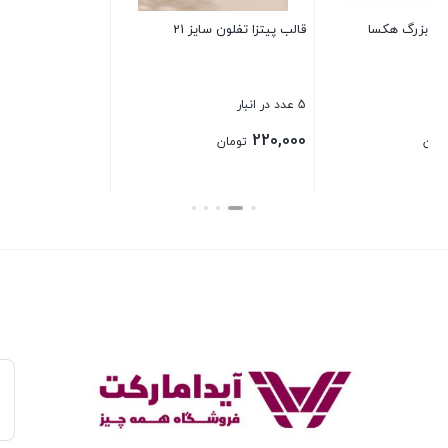
قاشق بلند پارچ سر ملاقه ای
بستن
3 عدد در انبار
70,000
تومان
بستن