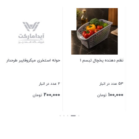
حوله استخری میکروفایبر طرحدار
روبالشی مخمل عروسکی 3 بعدی
2 عدد در انبار
4 عدد در انبار
120,000
200,000
تومان
تومان
بستن
بستن