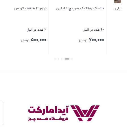
دراور 4 طبقه پاتریس
بستن
2 عدد در انبار
500,000
تومان
بستن