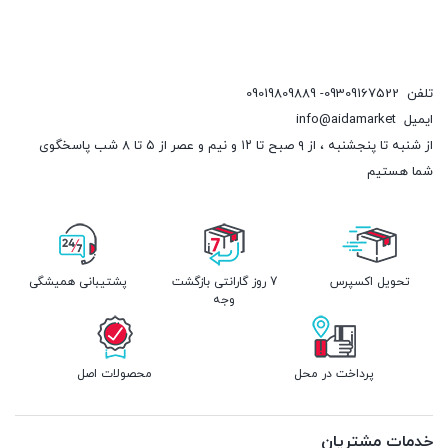
تلفن
09309167522- 09019809889
ایمیل
info@aidamarket
از شنبه تا پنجشنبه ، از ۹ صبح تا ۱۲ و نیم و عصر از ۵ تا ۸ شب پاسخگوی
شما هستیم
تحویل اکسپرس
7 روز گارانتی بازگشت
پشتیبانی همیشگی
وجه
پرداخت در محل
محصولات اصل
خدمات مشتریان