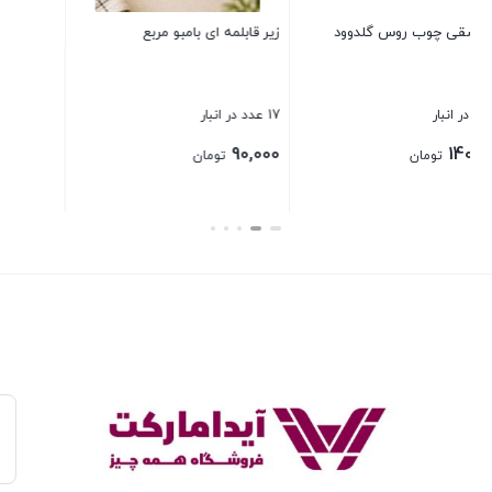
مربع
بستن
بستن