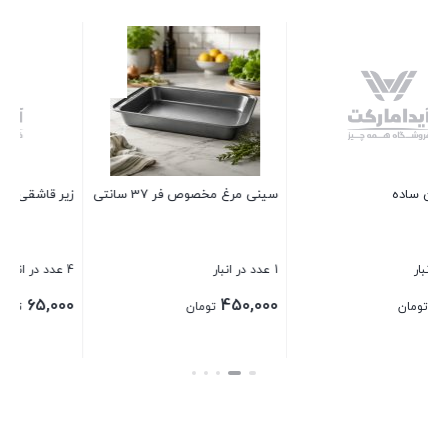
سبد خرید ادنا هلیا سایز 2
26 عدد در انبار
180,000
تومان
نتی
زیر قاشقی کنار گاز ملامین
بستن
4 عدد در انبار
65,000
تومان
بستن