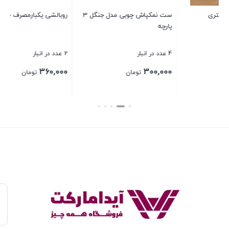
ست نمکپاش چوبی مدل جنگل 3
روبالشی یکبارمصرف 10 تایی
بستن
2 عدد در انبار
360,000
تومان
بستن