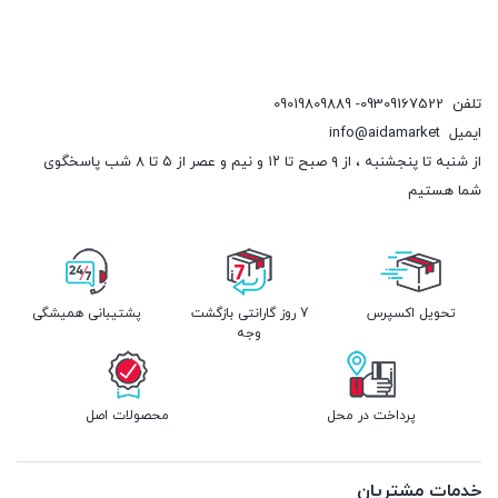
تلفن
09309167522- 09019809889
ایمیل
info@aidamarket
از شنبه تا پنجشنبه ، از ۹ صبح تا ۱۲ و نیم و عصر از ۵ تا ۸ شب پاسخگوی
شما هستیم
تحویل اکسپرس
7 روز گارانتی بازگشت
پشتیبانی همیشگی
وجه
پرداخت در محل
محصولات اصل
خدمات مشتریان