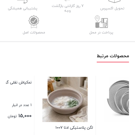
قطر
7 روز گارانتی بازگشت
تحویل اکسپرس
پشتیبانی همیشگی
وجه
30
عدد
پرداخت در محل
محصولات اصل
محصولات مرتبط
نمکپاش نقلی گرند
ما
1 عدد در انبار
45 عدد در 
00
15,000
تومان
لگن پلاستیکی ادنا 1007