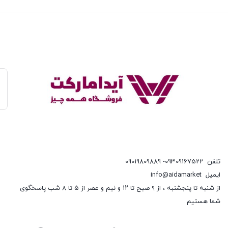
تلفن
09309167522- 09019809889
ایمیل
info@aidamarket
از شنبه تا پنجشنبه ، از ۹ صبح تا ۱۲ و نیم و عصر از ۵ تا ۸ شب پاسخگوی
شما هستیم