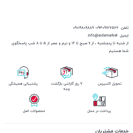
تلفن
09309167522- 09019809889
ایمیل
info@aidamarket
از شنبه تا پنجشنبه ، از ۹ صبح تا ۱۲ و نیم و عصر از ۵ تا ۸ شب پاسخگوی
شما هستیم
تحویل اکسپرس
7 روز گارانتی بازگشت
پشتیبانی همیشگی
وجه
پرداخت در محل
محصولات اصل
خدمات مشتریان