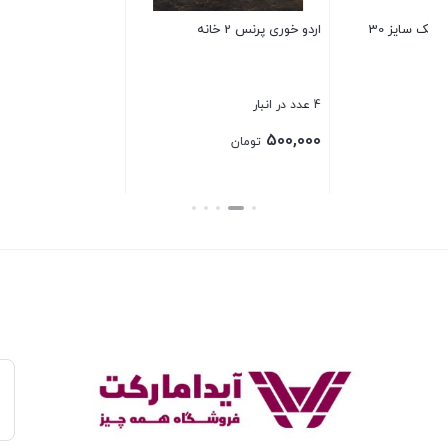
صافی استیل خارجی سایز 6
بستن
31 عدد در انبار
50,000
تومان
بستن