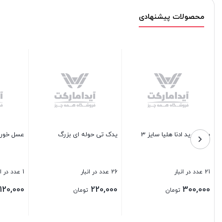
محصولات پیشنهادی
رامیکی زنبور باریز
آب انارگيري چدني
روغن 
سی
14 عدد در انبار
9 عدد در انبار
280,000
250,000
تومان
تومان
تومان