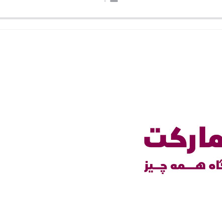
بستن
بستن