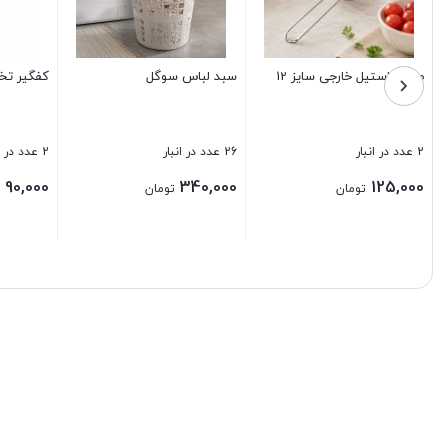
ته استیل
نیم لیوان اوچای نوریتازه
کاسه گلکسی فله
11 عدد در انبار
2 عدد در انبار
15,000
230,000
تومان
تومان
بستن
بستن