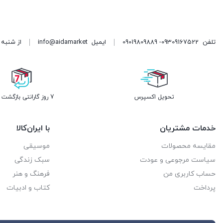
تلفن
09309167522- 09019809889
ایمیل
info@aidamarket
از شنبه تا پنجشنبه ، از ۹ 
تحویل اکسپرس
7 روز گارانتی بازگشت وجه
خدمات مشتریان
با ایران‌کالا
مقایسه محصولات
موسیقی
سیاست مرجوعی و عودت
سبک زندگی
حساب کاربری من
فرهنگ و هنر
پرداخت
کتاب و ادبیات