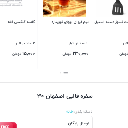
4 عدد در انبار
480,000
ت
جا ملاقه سرامیکی کنار گاز
درپوش ادویه پاش مکارتی
بستن
35 عدد در انبار
178 عدد در انبار
8,500
80,000
تومان
تومان
بستن
بستن
سفره قالبی اصفهان 30
دسته‌بندی‌:
خانه
ارسال رایگان