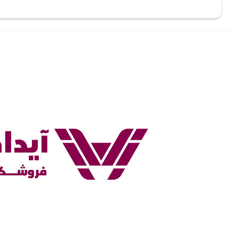
بستن
بستن