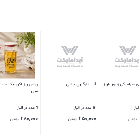
تو
4 عدد در انبار
00
ریز اکرولیک 1000 سی
سطل شفاف دسته دار 18 لیتری
سینی چوب روس بیضی بزرگ
2004
بست
5 عدد در انبار
1 عدد در انبار
350,000
520,000
تومان
تومان