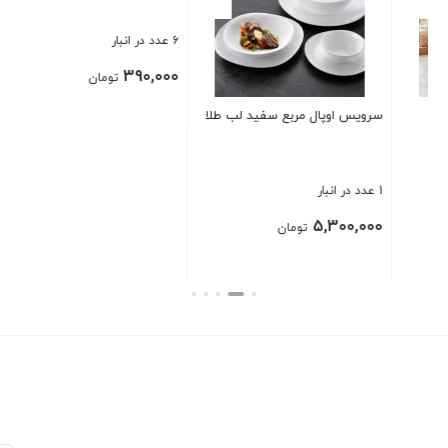
10 عدد در انبار
5,300,000
تومان
ب طلا
میوه دان سرامیکی لبه دالبر
متوسط
بستن
6 عدد در انبار
390,000
تومان
بستن