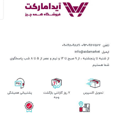
تلفن
09309167522- 09019809889
ایمیل
info@aidamarket
از شنبه تا پنجشنبه ، از ۹ صبح تا ۱۲ و نیم و عصر از ۵ تا ۸ شب پاسخگوی
شما هستیم
تحویل اکسپرس
7 روز گارانتی بازگشت
پشتیبانی همیشگی
وجه