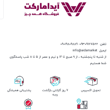
تلفن
09309167522- 09019809889
ایمیل
info@aidamarket
از شنبه تا پنجشنبه ، از ۹ صبح تا ۱۲ و نیم و عصر از ۵ تا ۸ شب پاسخگوی
شما هستیم
تحویل اکسپرس
7 روز گارانتی بازگشت
پشتیبانی همیشگی
وجه