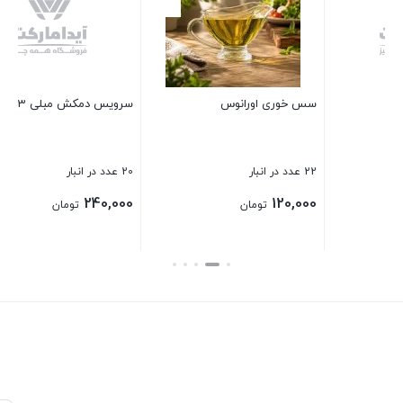
1 عدد در انبار
400,000
تومان
سرویس دمکش مبلی 3 پارچه
بستن
20 عدد در انبار
240,000
تومان
بستن