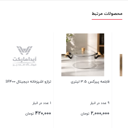
محصولات مرتبط
ترازو اشپزخانه دیجیتال SF400
بانکه سرامیکی فارسی نوشت
1 عدد در انبار
2 عدد در انبار
80,000
420,000
تومان
تومان