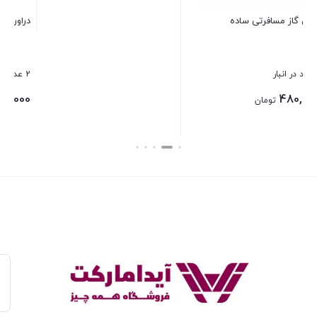
نیم لیوان اوچای نوریتازه
دراور 4 طبقه پاتریس
11 عدد در انبار
2 عدد در انبار
500,000
230,000
تومان
تومان
بستن
بستن