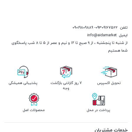
تلفن
09309167522- 09019809889
ایمیل
info@aidamarket
از شنبه تا پنجشنبه ، از ۹ صبح تا ۱۲ و نیم و عصر از ۵ تا ۸ شب پاسخگوی
شما هستیم
تحویل اکسپرس
7 روز گارانتی بازگشت
پشتیبانی همیشگی
وجه
پرداخت در محل
محصولات اصل
خدمات مشتریان