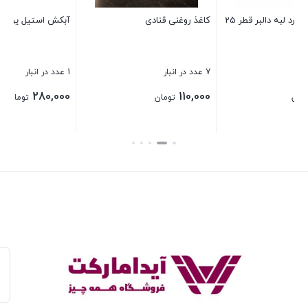
آبکش استيل يونيک سايز 24
(لانچ باکس) ظرف غذا استیل 2079
1 عدد در انبار
1 عدد در انبار
650,000
280,000
تومان
تومان
بستن
بستن