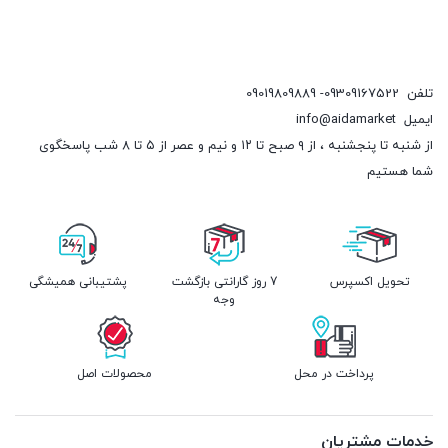
تلفن
09309167522- 09019809889
ایمیل
info@aidamarket
از شنبه تا پنجشنبه ، از ۹ صبح تا ۱۲ و نیم و عصر از ۵ تا ۸ شب پاسخگوی
شما هستیم
تحویل اکسپرس
7 روز گارانتی بازگشت
پشتیبانی همیشگی
وجه
پرداخت در محل
محصولات اصل
خدمات مشتریان