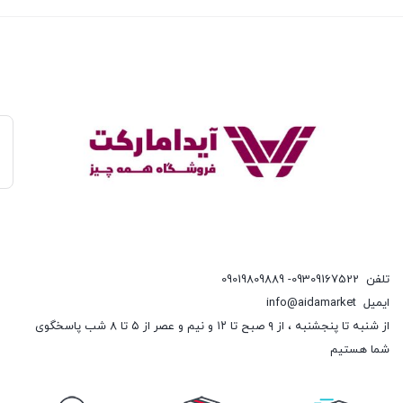
تلفن
09309167522- 09019809889
ایمیل
info@aidamarket
از شنبه تا پنجشنبه ، از ۹ صبح تا ۱۲ و نیم و عصر از ۵ تا ۸ شب پاسخگوی
شما هستیم