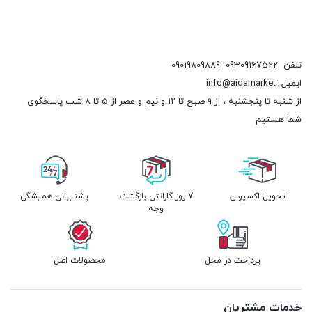
تلفن
09309167522- 09019809889
ایمیل
info@aidamarket
از شنبه تا پنجشنبه ، از ۹ صبح تا ۱۲ و نیم و عصر از ۵ تا ۸ شب پاسخگوی
شما هستیم
تحویل اکسپرس
7 روز گارانتی بازگشت
پشتیبانی همیشگی
وجه
پرداخت در محل
محصولات اصل
خدمات مشتریان