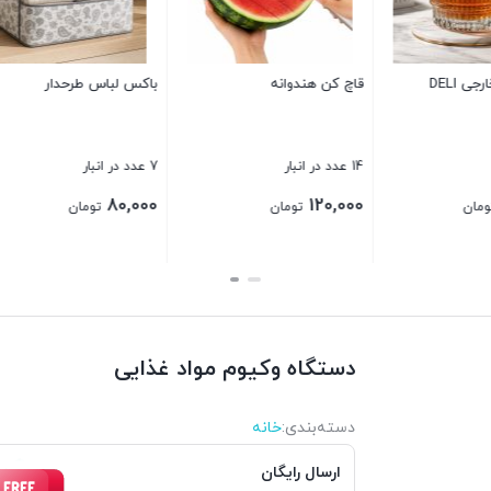
17 عدد در انبار
40,000
تومان
اشپزخانه دیجیتال SF400
سبد خرید ادنا هلیا سایز 4
بستن
16 عدد در انبار
420,000
420
تومان
تومان
بستن
دستگاه وکیوم مواد غذایی
دسته‌بندی‌:
خانه
ارسال رایگان