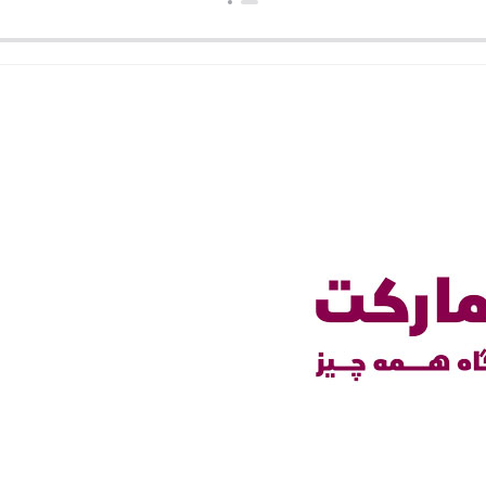
ن
بستن