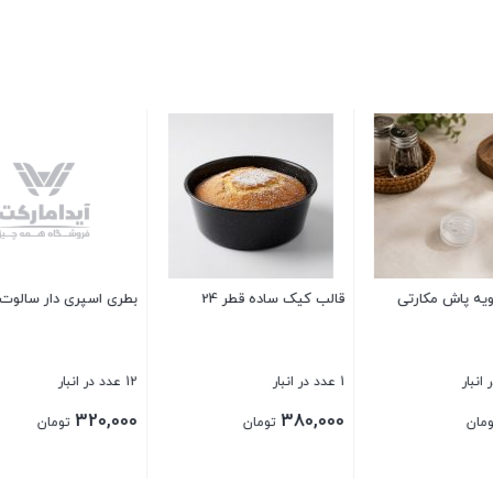
سوپر اینه روشوی
3 عدد در انبار
500,000
تومان
ی استیل خارجی سایز 6
سینی پلاستیکی لب طلا 30
کاوه
بستن
35 عدد در انبار
110,000
50,
تومان
تومان