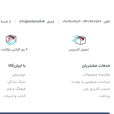
تلفن
09309167522- 09019809889
ایمیل
info@aidamarket
از شنبه تا پنجشنبه ، از ۹ 
تحویل اکسپرس
7 روز گارانتی بازگشت وجه
خدمات مشتریان
با ایران‌کالا
مقایسه محصولات
موسیقی
سیاست مرجوعی و عودت
سبک زندگی
حساب کاربری من
فرهنگ و هنر
پرداخت
کتاب و ادبیات