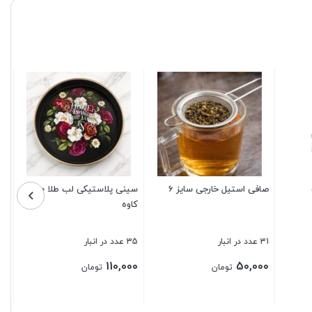
ی پرنس
قالب پیتزا تفلون سایز 28
نظم دهنده یخچال تبسم 4
5 عدد در انبار
24 عدد در انبار
130,000
260,000
تومان
تومان
بستن
بستن