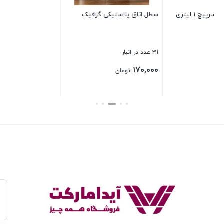
سطل اتاق پلاستیکی گرافیک
د
بستن
31 عدد در انبار
2 عدد در ان
0
170,000
تومان
بستن
بس