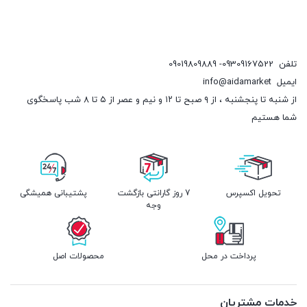
تلفن
09309167522- 09019809889
ایمیل
info@aidamarket
از شنبه تا پنجشنبه ، از ۹ صبح تا ۱۲ و نیم و عصر از ۵ تا ۸ شب پاسخگوی
شما هستیم
تحویل اکسپرس
7 روز گارانتی بازگشت
پشتیبانی همیشگی
وجه
پرداخت در محل
محصولات اصل
خدمات مشتریان