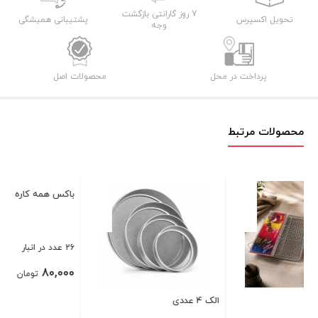
عدد
7 روز گارانتی بازگشت
تحویل اکسپرس
پشتیبانی همیشگی
وجه
پرداخت در محل
محصولات اصل
محصولات مرتبط
باکس همه کاره رزمن
تی
26 عدد در انبار
4 عدد در ان
0
80,000
تومان
الک 4 عددی