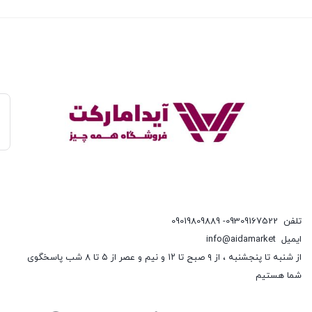
تلفن
09309167522- 09019809889
ایمیل
info@aidamarket
از شنبه تا پنجشنبه ، از ۹ صبح تا ۱۲ و نیم و عصر از ۵ تا ۸ شب پاسخگوی
شما هستیم