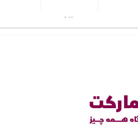
بستن
بستن