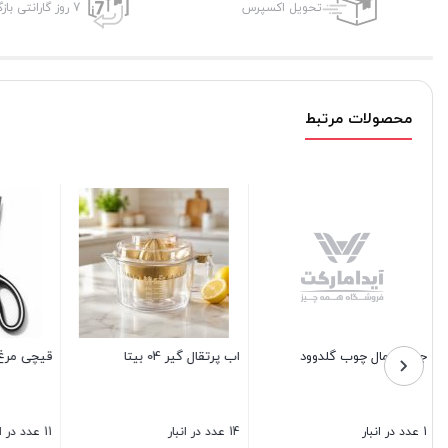
تحویل اکسپرس
7 روز گارانتی بازگشت وجه
محصولات مرتبط
چنگال زیتون استیل 6 تایی
تراول ماگ کمر سیلیکونی 380
میل
کاوه
5 عدد در انبار
3 عدد در انبار
35 عدد در انبار