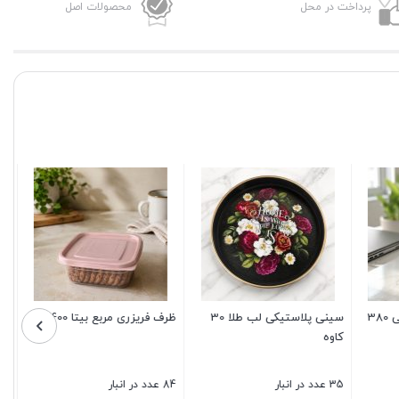
پرداخت در محل
محصولات اصل
ایز 12
جارو حمام کلبه
تابه تکدسته 5 لایه یورولند
سایز 24
21 عدد در انبار
2 عدد در انبار
1,650,000
330,000
تومان
تومان
بستن
بستن