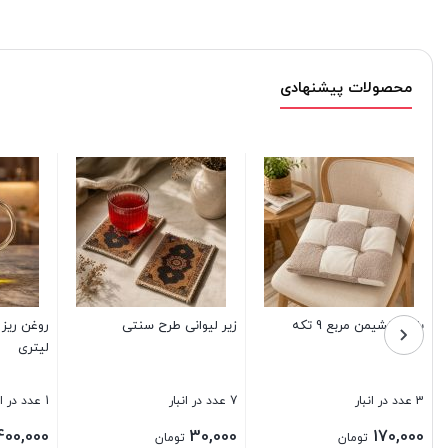
محصولات پیشنهادی
روغن ریز پیرکس خمره ای 1
زیر انداز حصیری ضد اب 9 متری
کرم مرطوب کننده عطراگین
صافی
بادام
1 عدد در انبار
12 عدد در انبار
6 عدد در انبار
000
140,000
2,200,000
تومان
تومان