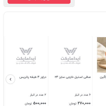
درب شیشه ای تابه و قابلمه
سینی استیل گرد لبه دالبر قطر
سایز 22
30
7 عدد در انبار
9 عدد در انبار
170,000
125,000
تومان
تومان
 ماینز
بستن
بستن