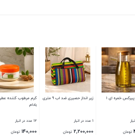
 استیل خارجی سایز 24
دراور 4 طبقه پاتریس
قاشق چنگال استیل
2 عدد در انبار
16 عدد در انبار
430,000
500,000
270,
تومان
تومان
تومان