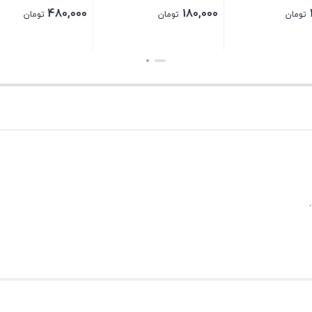
65,000
110
تومان
تومان
بستن