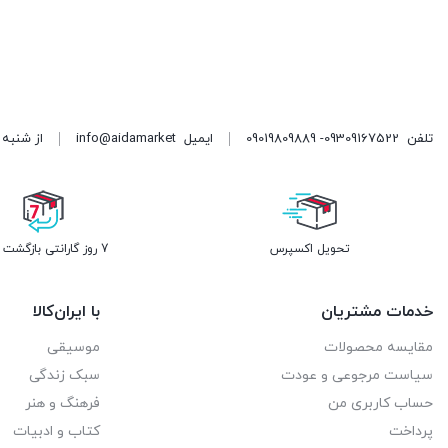
تلفن
09309167522- 09019809889
ایمیل
info@aidamarket
از شنبه تا پنجشنبه ، از ۹ 
تحویل اکسپرس
7 روز گارانتی بازگشت وجه
خدمات مشتریان
با ایران‌کالا
مقایسه محصولات
موسیقی
سیاست مرجوعی و عودت
سبک زندگی
حساب کاربری من
فرهنگ و هنر
پرداخت
کتاب و ادبیات