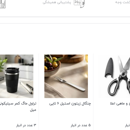
پشتیبانی همیشگی
صافی استیل خارجی س
2 عدد در انبار
125,000
تومان
سینی پلاستیکی لب طلا 30
ظرف فریزری مربع بیتا 400 میل
بستن
84 عدد در انبار