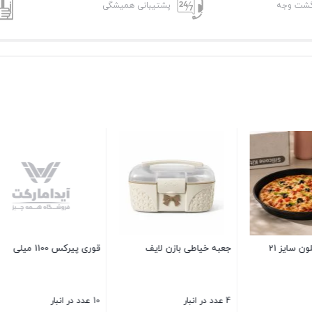
پشتیبانی همیشگی
سر شعله گاز مسا
3 عدد در انبار
180,000
تومان
سطل شفاف دسته دار 18 لیتری
فلاسک اورایو 1.9 لیتری
بستن
1 عدد در انبار