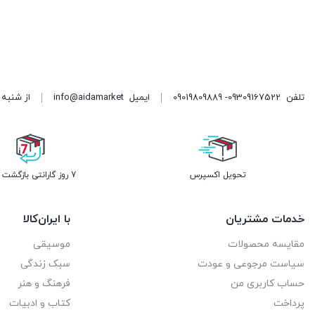
تلفن
09309167522- 09019809889
ایمیل
info@aidamarket
از شنبه تا پنجشنبه ، از ۹ 
تحویل اکسپرس
7 روز گارانتی بازگشت وجه
خدمات مشتریان
با ایران‌کالا
مقایسه محصولات
موسیقی
سیاست مرجوعی و عودت
سبک زندگی
حساب کاربری من
فرهنگ و هنر
پرداخت
کتاب و ادبیات