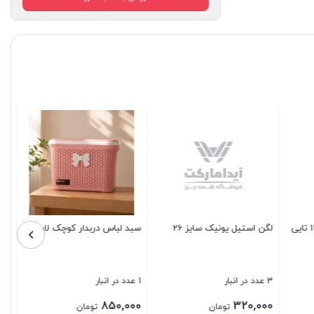
تابه سرامیکی طرح گرانیت
2 عدد در انبار
450,000
تومان
ا 520
گلدان ارکیده 33 سانت
بستن
6 عدد در انبار
400,000
ن
تومان