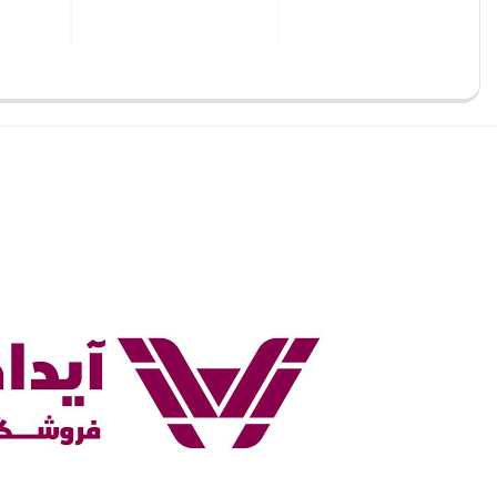
بستن
بستن
بست