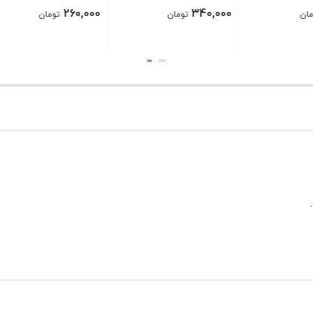
1,800,000
520,
تومان
تومان
بستن