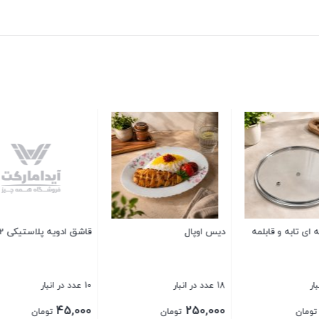
 استيل يونيک سايز 26
سبد لباس دربدار کوچک لایف
باکس نان شفاف ادن
1 عدد در انبار
39 عدد در انبار
330,000
850,000
320,0
تومان
تومان
توما