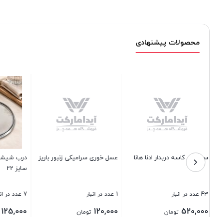
محصولات پیشنهادی
لمه
دیس اوپال
قاشق ادویه پلاستیکی 12 تایی
لگن
18 عدد در انبار
10 عدد در انبار
3 عدد در انبار
00
45,000
250,000
تومان
تومان