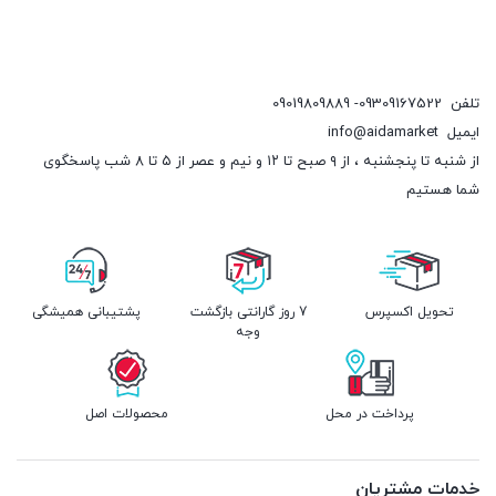
تلفن
09309167522- 09019809889
ایمیل
info@aidamarket
از شنبه تا پنجشنبه ، از ۹ صبح تا ۱۲ و نیم و عصر از ۵ تا ۸ شب پاسخگوی
شما هستیم
تحویل اکسپرس
7 روز گارانتی بازگشت
پشتیبانی همیشگی
وجه
پرداخت در محل
محصولات اصل
خدمات مشتریان