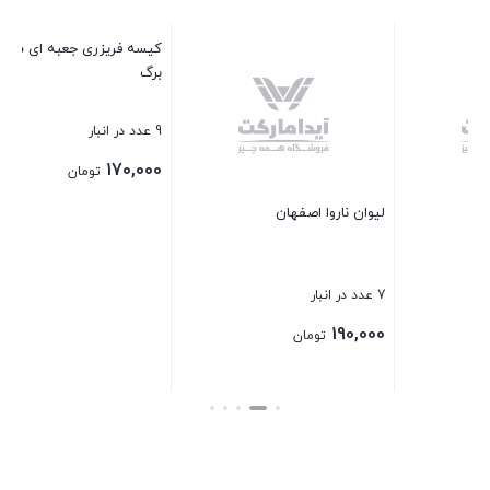
جا قاشقی چوب روس درب شیش
3 عدد در انبار
200,000
تومان
کیسه فریزری جعبه ای شقایق 200
برگ
بستن
9 عدد در انبار
170,000
تومان
بستن