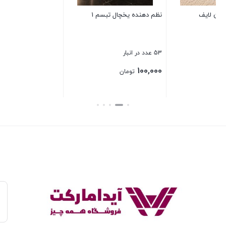
 1
سبد لباس سوگل
بستن
26 عدد در انبار
340,000
تومان
بستن