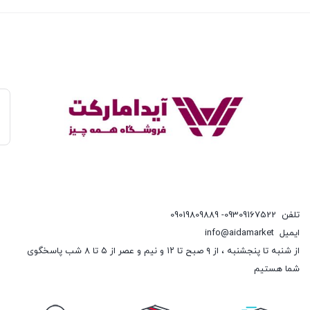
تلفن
09309167522- 09019809889
ایمیل
info@aidamarket
از شنبه تا پنجشنبه ، از ۹ صبح تا ۱۲ و نیم و عصر از ۵ تا ۸ شب پاسخگوی
شما هستیم