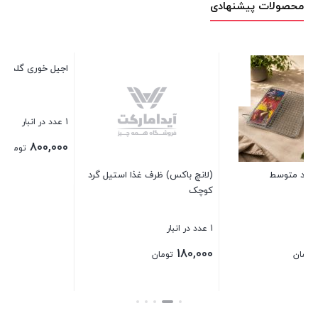
محصولات پیشنهادی
اجیل خوری گلدوود
چه
1 عدد در انبار
2 عدد در انبار
00
800,000
تومان
(لانچ باکس) ظرف غذا استیل گرد
کوچک
بستن
بس
1 عدد در انبار
180,000
تومان
بستن