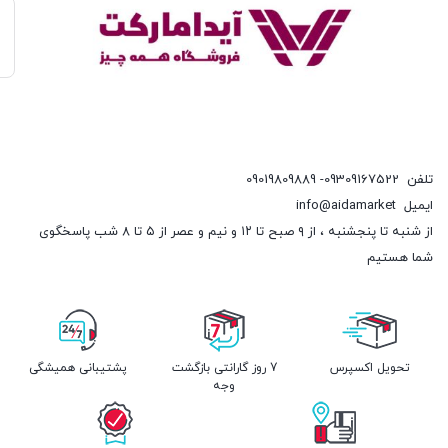
تلفن
09309167522- 09019809889
ایمیل
info@aidamarket
از شنبه تا پنجشنبه ، از ۹ صبح تا ۱۲ و نیم و عصر از ۵ تا ۸ شب پاسخگوی
شما هستیم
تحویل اکسپرس
7 روز گارانتی بازگشت
پشتیبانی همیشگی
وجه