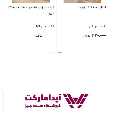
لیوان استاتیک نوریتازه
ظرف فریزری قفلدار مستطیل 350
میل
بست
4 عدد در انبار
88 عدد در انبار
90,000
320,000
تومان
تومان
بستن
بستن