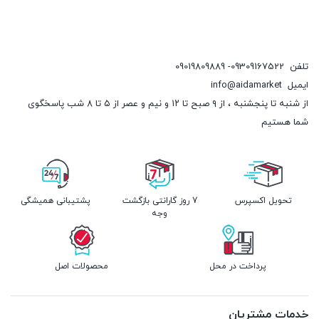
تلفن
09309167522- 09019809889
ایمیل
info@aidamarket
از شنبه تا پنجشنبه ، از ۹ صبح تا ۱۲ و نیم و عصر از ۵ تا ۸ شب پاسخگوی
شما هستیم
تحویل اکسپرس
7 روز گارانتی بازگشت
پشتیبانی همیشگی
وجه
پرداخت در محل
محصولات اصل
خدمات مشتریان