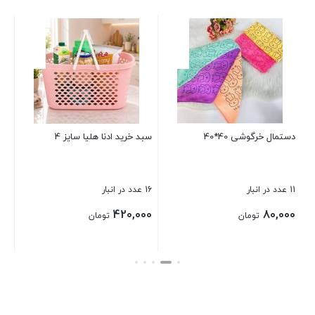
سطل 
2 عدد در انبار
00
دستمال خرگوشی 40*40
سبد خرید ادنا هلیا سایز 4
بست
11 عدد در انبار
16 عدد در انبار
420,000
80,000
تومان
تومان
بستن
بستن