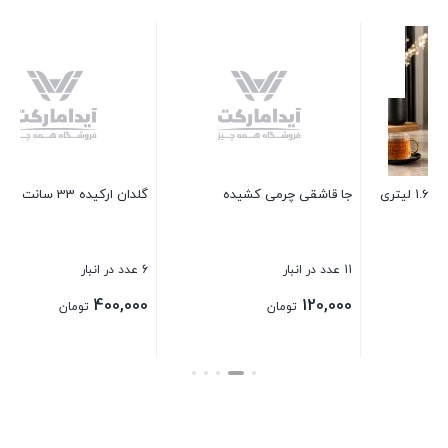
جارو حمام کلبه
21 عدد در انبار
330,000
تومان
گلدان ارکیده 33 سانت
بستن
6 عدد در انبار
400,000
تومان
بستن