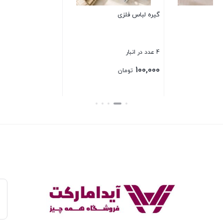
جا ملاقه سرامیکی کنار گاز
بستن
35 عدد در انبار
80,000
تومان
بستن