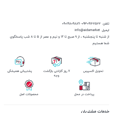
تلفن
09309167522- 09019809889
ایمیل
info@aidamarket
از شنبه تا پنجشنبه ، از ۹ صبح تا ۱۲ و نیم و عصر از ۵ تا ۸ شب پاسخگوی
شما هستیم
تحویل اکسپرس
7 روز گارانتی بازگشت
پشتیبانی همیشگی
وجه
پرداخت در محل
محصولات اصل
خدمات مشتریان