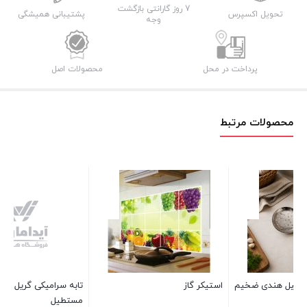
7 روز گارانتی بازگشت
تحویل اکسپرس
پشتیبانی همیشگی
وجه
پرداخت در محل
محصولات اصل
محصولات مرتبط
سرو
10 عدد در انبار
00
م
استیکر گاز
تابه سرامیکی گریل دسته دار
مستطیل
بست