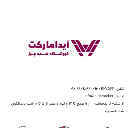
تلفن
09309167522- 09019809889
ایمیل
info@aidamarket
از شنبه تا پنجشنبه ، از ۹ صبح تا ۱۲ و نیم و عصر از ۵ تا ۸ شب پاسخگوی
شما هستیم