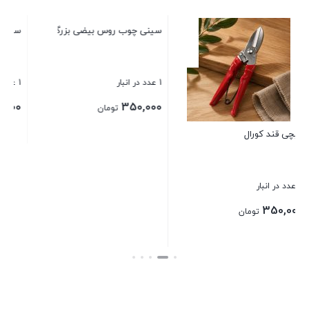
سفره پاکن SRP
آ
1 عدد در انبار
2
0
20,000
تومان
سینی چوب روس بیضی بزرگ
بستن
ب
1 عدد در انبار
350,000
تومان
بستن