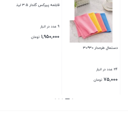
بادبزن مانلی پاتریس
21 عدد در انبار
110,000
تومان
قابلمه پیرکس گلدار 3.5 لیتری
بستن
9 عدد در انبار
1,950,000
تومان
بستن