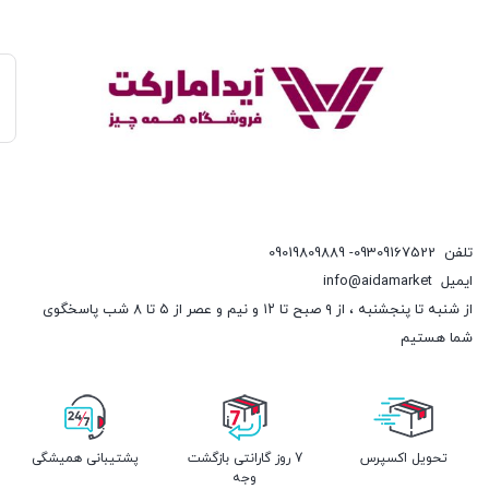
تلفن
09309167522- 09019809889
ایمیل
info@aidamarket
از شنبه تا پنجشنبه ، از ۹ صبح تا ۱۲ و نیم و عصر از ۵ تا ۸ شب پاسخگوی
شما هستیم
تحویل اکسپرس
7 روز گارانتی بازگشت
پشتیبانی همیشگی
وجه