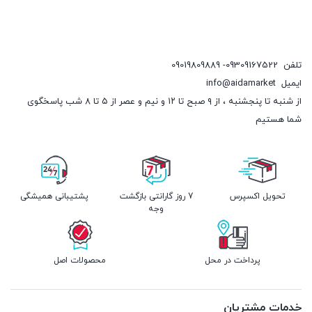
تلفن
09309167522- 09019809889
ایمیل
info@aidamarket
از شنبه تا پنجشنبه ، از ۹ صبح تا ۱۲ و نیم و عصر از ۵ تا ۸ شب پاسخگوی
شما هستیم
تحویل اکسپرس
7 روز گارانتی بازگشت
پشتیبانی همیشگی
وجه
پرداخت در محل
محصولات اصل
خدمات مشتریان