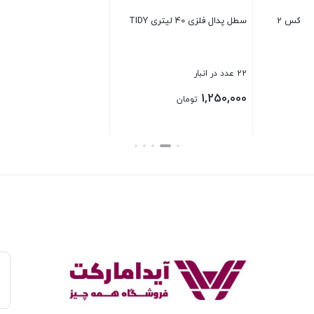
ظرف فریزری مربع بیتا 850 میل 4
یدک تی حوله ای بزرگ
تایی
23 عدد در انبار
26 عدد در انبار
220,000
320,000
تومان
تومان
بستن
بستن