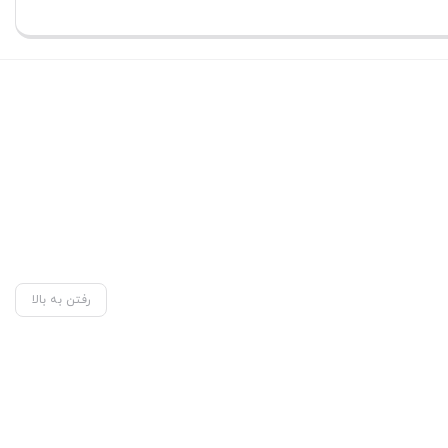
ن
بستن
بستن
رفتن به بالا