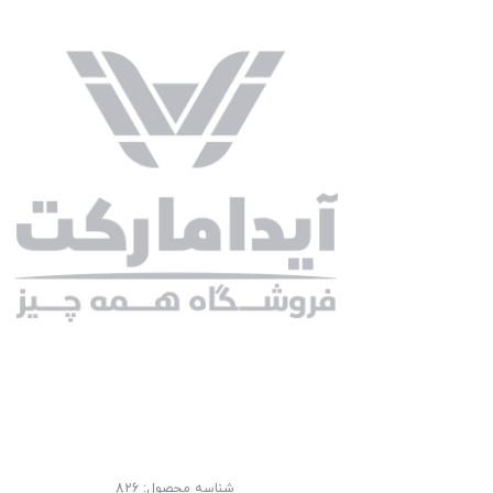
شناسه محصول:
826