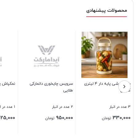
محصولات پیشنهادی
یز کوتاه
تابه فورج دیگ شف سایز 28
جا مدادی تبلتی
3 عدد در انبار
2 عدد در انبار
130,000
1,130,000
تومان
تومان
تومان