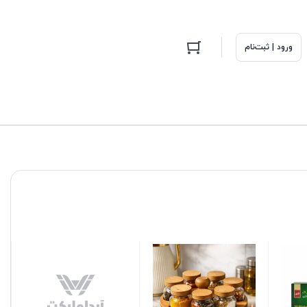
ورود | ثبت‌نام
ظرف رایزر مهره دار 5 پارچه
سطل قفلی شفاف 12 لیتری
جارو خاک انداز کلبه
2003