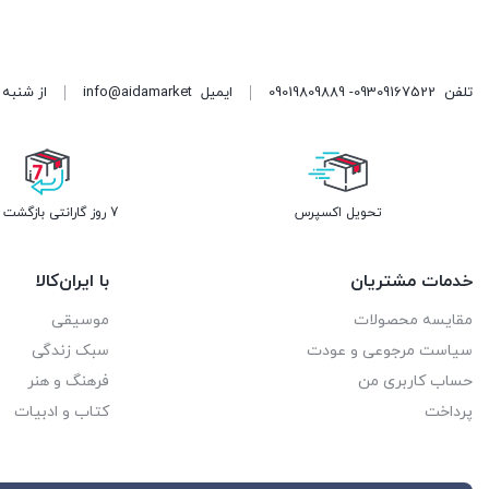
تلفن
09309167522- 09019809889
ایمیل
info@aidamarket
از شنبه تا پنجشنبه ، از ۹ 
تحویل اکسپرس
7 روز گارانتی بازگشت وجه
خدمات مشتریان
با ایران‌کالا
مقایسه محصولات
موسیقی
سیاست مرجوعی و عودت
سبک زندگی
حساب کاربری من
فرهنگ و هنر
پرداخت
کتاب و ادبیات