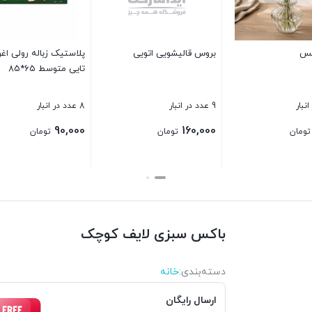
1 عدد در انبار
1,000,000
جا ادویه چوبی گردان گرد 6تایی
لگن استيل يونيک سايز 32
بستن
5 عدد در انبار
2 عدد در انبار
500,000
800,000
تومان
تومان
بستن
بستن
باکس سبزی لایف کوچک
دسته‌بندی‌:
خانه
ارسال رایگان