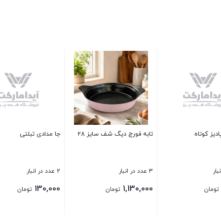
نیم لیوان اوچای نوریتازه
سفره نسوز ضدلک عرض 1 متر
تای
11 عدد در انبار
61 عدد در انبار
8 عدد در انبار
00
220,000
230,000
تومان
تومان