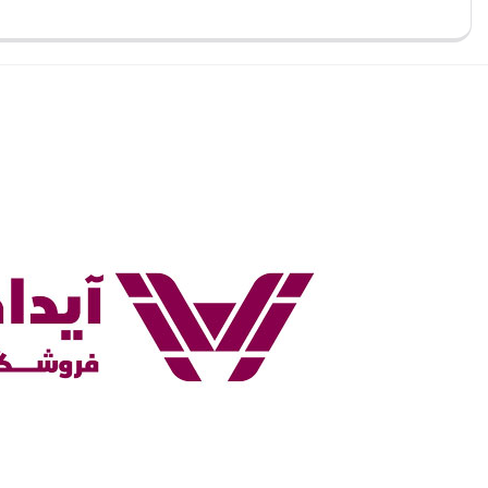
بستن
بستن