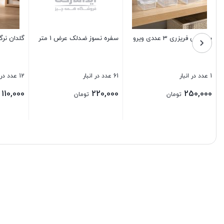
بروس قالیشویی اتویی
پلاستیک زباله رولی اغوش 25
تایی متوسط 65*85
9 عدد در انبار
8 عدد در انبار
90,000
160,000
تومان
تومان
بستن
بستن