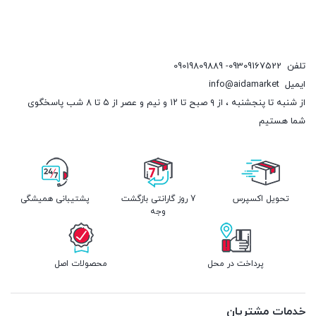
تلفن
09309167522- 09019809889
ایمیل
info@aidamarket
از شنبه تا پنجشنبه ، از ۹ صبح تا ۱۲ و نیم و عصر از ۵ تا ۸ شب پاسخگوی
شما هستیم
تحویل اکسپرس
7 روز گارانتی بازگشت
پشتیبانی همیشگی
وجه
پرداخت در محل
محصولات اصل
خدمات مشتریان