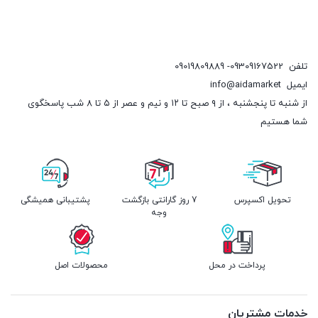
تلفن
09309167522- 09019809889
ایمیل
info@aidamarket
از شنبه تا پنجشنبه ، از ۹ صبح تا ۱۲ و نیم و عصر از ۵ تا ۸ شب پاسخگوی
شما هستیم
تحویل اکسپرس
7 روز گارانتی بازگشت
پشتیبانی همیشگی
وجه
پرداخت در محل
محصولات اصل
خدمات مشتریان