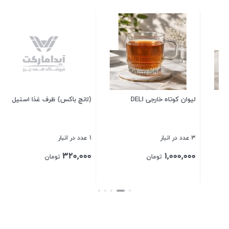
زیر قابلمه ای بامبو مربع
17 عدد در انبار
90,000
تومان
(لانچ باکس) ظرف غذا استیل 2160
بستن
1 عدد در انبار
320,000
تومان
بستن